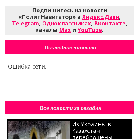
Подпишитесь на новости
«ПолитНавигатор» в
Яндекс.Дзен
,
Telegram
,
Одноклассниках
,
Вконтакте
,
каналы
Max
и
YouTube
.
Последние новости
Ошибка сети...
Все новости за сегодня
Из Украины в
Казахстан
переброшены