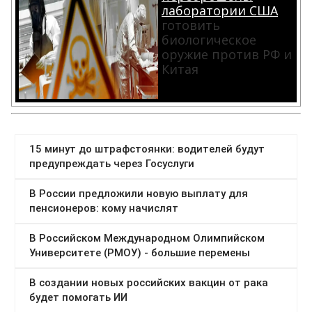
лаборатории США
готовить
биологическое
оружие против РФ и
Китая