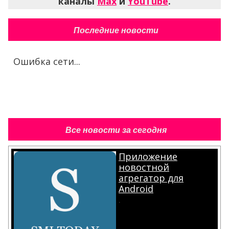
каналы
Max
и
YouTube
.
Последние новости
Ошибка сети...
Все новости за сегодня
Приложение
новостной
агрегатор для
Android
.