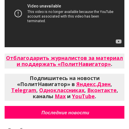
Отблагодарить журналистов за материал
и поддержать «ПолитНавигатор»
.
Подпишитесь на новости
«ПолитНавигатор» в
Яндекс.Дзен
,
Telegram
,
Одноклассниках
,
Вконтакте
,
каналы
Max
и
YouTube
.
Последние новости