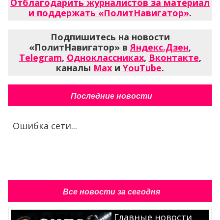
Отблагодарить журналистов за материал
и поддержать «ПолитНавигатор»
.
Подпишитесь на новости
«ПолитНавигатор» в
Яндекс.Дзен
,
Telegram
,
Одноклассниках
,
Вконтакте
,
каналы
Max
и
YouTube
.
Последние новости
Ошибка сети...
Все новости за сегодня
Главные новости