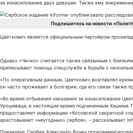
за изнасилование двух девушек. Также ему инкримини
Подпишитесь на новости «Полит
Цветкович является официальным партнёром прозапад
Однако «Чичко» считается также связанным с близким
приписывают помощь спецслужбе в борьбе с нелояльн
«По оперативным данным, Цветкович возглавлял кримин
он часто проживает в Болгарии, где его связи также 
«Во время отбывания наказания за изнасилование Цв
Урошеваца, в настоящее время подчиненным Хашима Та
предоставляет информацию «Косовской секретной служ
арестовывает «неугодных» сербов», – рассказывает Inf
Президент Сербии Александр Вучич прокомментировал 