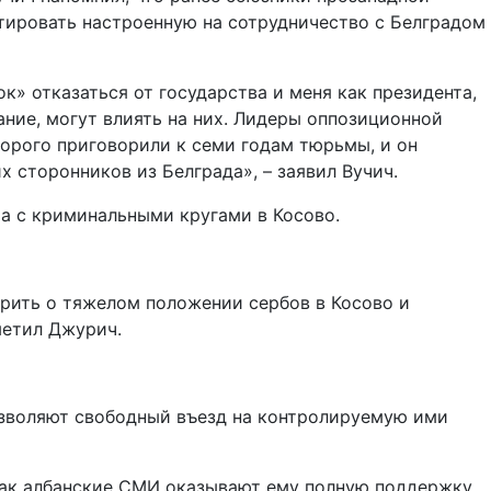
тировать настроенную на сотрудничество с Белградом
к» отказаться от государства и меня как президента,
ание, могут влиять на них. Лидеры оппозиционной
оторого приговорили к семи годам тюрьмы, и он
х сторонников из Белграда», – заявил Вучич.
а с криминальными кругами в Косово.
орить о тяжелом положении сербов в Косово и
метил Джурич.
зволяют свободный въезд на контролируемую ими
как албанские СМИ оказывают ему полную поддержку,