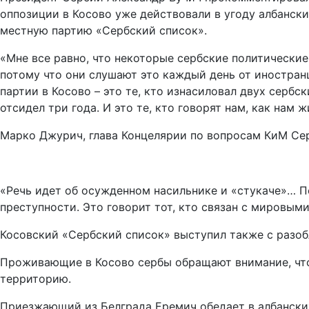
оппозиции в Косово уже действовали в угоду албанск
местную партию «Сербский список».
«Мне все равно, что некоторые сербские политические
потому что они слушают это каждый день от иностранц
партии в Косово – это те, кто изнасиловал двух сербс
отсидел три года. И это те, кто говорят нам, как нам 
Марко Джурич, глава Концелярии по вопросам КиМ Сер
«Речь идет об осужденном насильнике и «стукаче»… П
преступности. Это говорит тот, кто связан с мировы
Косовский «Сербский список» выступил также с разо
Проживающие в Косово сербы обращают внимание, что
территорию.
Приезжающий из Белграда Еремич обедает в албанских