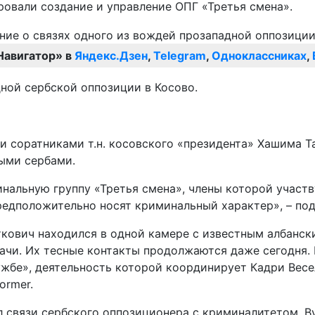
ровали создание и управление ОПГ «Третья смена».
Навигатор» в
Яндекс.Дзен
,
Telegram
,
Одноклассниках
,
ной сербской оппозиции в Косово.
и соратниками т.н. косовского «президента» Хашима Т
ыми сербами.
альную группу «Третья смена», члены которой участву
предположительно носят криминальный характер», – по
еткович находился в одной камере с известным албан
чи. Их тесные контакты продолжаются даже сегодня. К
бе», деятельность которой координирует Кадри Весели
ormer.
связи сербского оппозиционера с криминалитетом. Ву