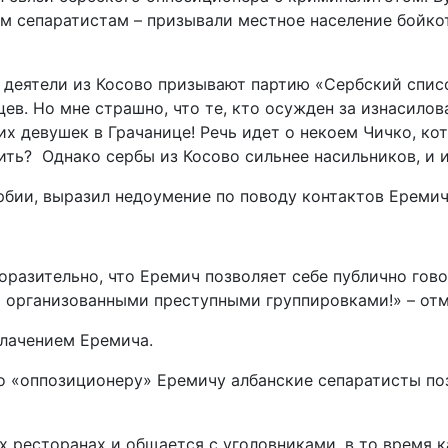
им сепаратистам – призывали местное население бойко
 деятели из Косово призывают партию «Сербский списо
ев. Но мне страшно, что те, кто осужден за изнасилов
ких девушек в Грачанице! Речь идет о некоем Чичко, к
жить? Однако сербы из Косово сильнее насильников, и и
бии, выразил недоумение по поводу контактов Еремич
оразительно, что Еремич позволяет себе публично гов
ми организованными преступными группировками!» – от
блачением Еремича.
 «оппозиционеру» Еремичу албанские сепаратисты по
 ресторанах и общается с уголовниками, в то время 