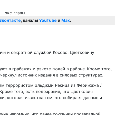
Вконтакте
, каналы
YouTube
и
Max
.
ачи и секретной службой Косово. Цветковичу
ют в грабежах и рэкете людей в районе. Кроме того,
дчеркнул источник издания в силовых структурах.
ским террористом Эльджми Рекица из Ферижажа /
роме того, есть подозрения, что Цветкович
, которая известна тем, что собирает данные и
чич напомнил, что ранее союзники прозападной