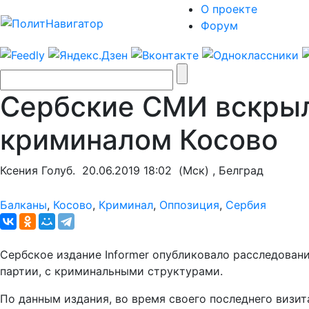
О проекте
Форум
Сербские СМИ вскрыл
криминалом Косово
Ксения Голуб.
20.06.2019 18:02
(Мск) , Белград
Балканы
,
Косово
,
Криминал
,
Оппозиция
,
Сербия
Сербское издание Informer опубликовало расследован
партии, с криминальными структурами.
По данным издания, во время своего последнего визи