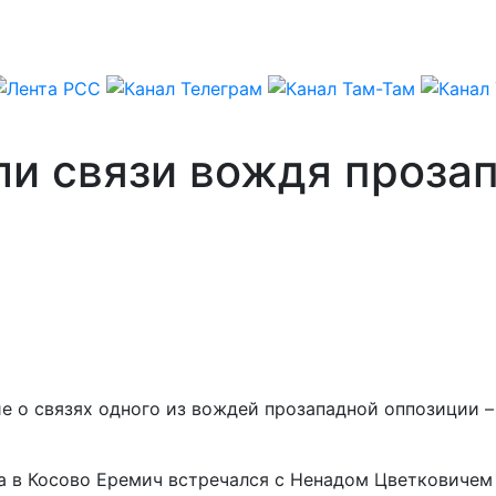
и связи вождя прозап
ие о связях одного из вождей прозападной оппозиции 
та в Косово Еремич встречался с Ненадом Цветковичем