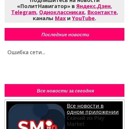
Подпишитесь на новости
«ПолитНавигатор» в
Яндекс.Дзен
,
Telegram
,
Одноклассниках
,
Вконтакте
,
каналы
Max
и
YouTube
.
Последние новости
Ошибка сети...
Все новости за сегодня
Все новости в
одном приложении
Скачай из Play
Market