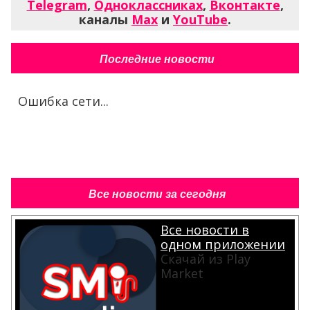
Telegram
,
Одноклассниках
,
Вконтакте
,
каналы
Max
и
YouTube
.
Последние новости
Ошибка сети...
Все новости за сегодня
Все новости в
одном приложении
Скачай из Play
Market