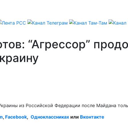
отов: “Агрессор” про
Украину
краины из Российской Федерации после Майдана толь
am
,
Facebook
,
Одноклассниках
или
Вконтакте