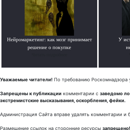
Нейромаркетинг: как мозг принимает
У ис
решение о покупке
н
Читать подробнее
Уважаемые читатели!
По требованию Роскомнадзора 
Запрещены к публикации
комментарии с
заведомо л
экстремистские высказывания, оскорбления, фейки.
Администрация Сайта вправе удалять комментарии и 
Размещение ссылок на сторонние ресурсы
запрещено