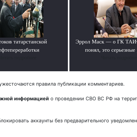
токов татарстанской
Эррол Маск — о ГК ТАИФ
ефтепереработки
понял, это серьезные
Читать подробнее
Читать подробне
ужесточаются правила публикации комментариев.
ожной информацией
о проведении СВО ВС РФ на терри
блокировать аккаунты без предварительного уведомле
!