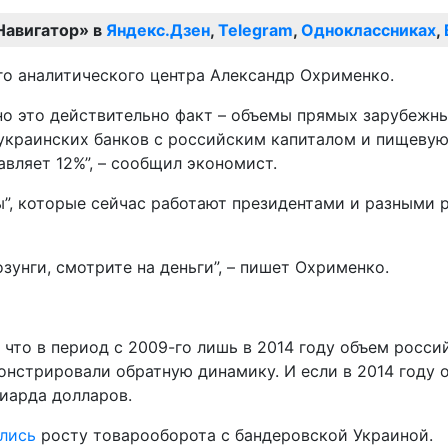
Навигатор» в
Яндекс.Дзен
,
Telegram
,
Одноклассниках
,
го аналитического центра Александр Охрименко.
но это действительно факт – объемы прямых зарубежн
 украинских банков с российским капиталом и пищеву
вляет 12%”, – сообщил экономист.
ты”, которые сейчас работают президентами и разными
зунги, смотрите на деньги”, – пишет Охрименко.
что в период с 2009-го лишь в 2014 году объем росси
нстрировали обратную динамику. И если в 2014 году 
лиарда долларов.
ились
росту товарооборота с бандеровской Украиной.