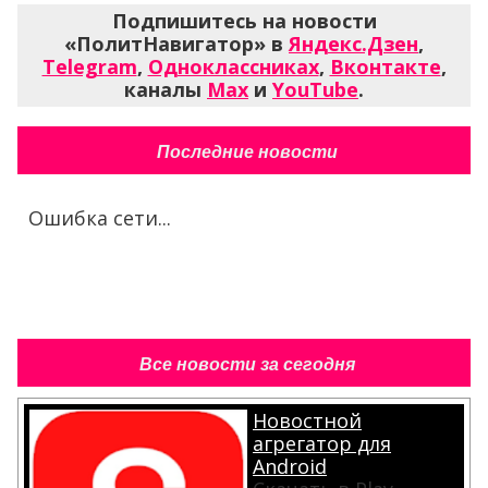
Подпишитесь на новости
«ПолитНавигатор» в
Яндекс.Дзен
,
Telegram
,
Одноклассниках
,
Вконтакте
,
каналы
Max
и
YouTube
.
Последние новости
Ошибка сети...
Все новости за сегодня
Новостной
агрегатор для
Android