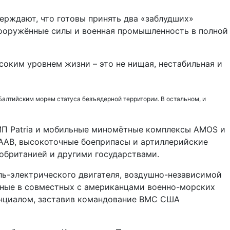
ерждают, что готовы принять два «заблудших»
вооружённые силы и военная промышленность в полной
оким уровнем жизни – это не нищая, нестабильная и
алтийским морем статуса безъядерной территории. В остальном, и
МП Patria и мобильные миномётные комплексы AMOS и
SAAB, высокоточные боеприпасы и артиллерийские
кобританией и другими государствами.
ь-электрического двигателя, воздушно-независимой
нные в совместных с американцами военно-морских
енциалом, заставив командование ВМС США