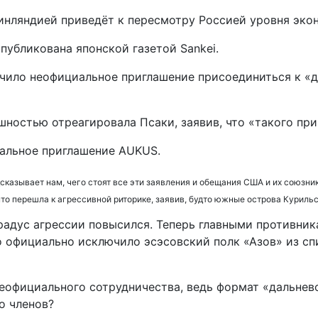
инляндией приведёт к пересмотру Россией уровня эко
публикована японской газетой Sankei.
учило неофициальное приглашение присоединиться к 
шностью отреагировала Псаки, заявив, что «такого при
альное приглашение AUKUS.
сказывает нам, чего стоят все эти заявления и обещания США и их союзник
то перешла к агрессивной риторике, заявив, будто южные острова Куриль
градус агрессии повысился. Теперь главными противни
во официально исключило эсэсовский полк «Азов» из с
неофициального сотрудничества, ведь формат «дальне
о членов?