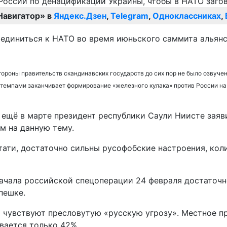
Навигатор» в
Яндекс.Дзен
,
Telegram
,
Одноклассниках
,
оединиться к НАТО во время июньского саммита альянса
роны правительств скандинавских государств до сих пор не было озвучено,
емпами заканчивает формирование «железного кулака» против России на 
ещё в марте президент республики Саули Ниисте заяви
м на данную тему.
стати, достаточно сильны русофобские настроения, ко
чала российской спецоперации 24 февраля достаточно
пешке.
о чувствуют пресловутую «русскую угрозу». Местное п
вается только 42%.