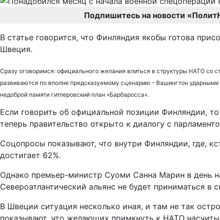
Подпишитесь на новости «Полит
В статье говорится, что Финляндия якобы готова прис
Швеция.
Сразу оговоримся: официального желания влиться в структуры НАТО со сто
развиваются по вполне предсказуемому сценарию – Вашингтон ударными т
недоброй памяти гитлеровский план «Барбаросса».
Если говорить об официальной позиции Финляндии, то 
теперь правительство открыто к диалогу с парламенто
Соцопросы показывают, что внутри Финляндии, где, к
достигает 62%.
Однако премьер-министр Суоми Санна Марин в день на
Североатлантический альянс не будет приниматься в с
В Швеции ситуация несколько иная, и там не так остр
показывают, что желающих примкнуть к НАТО насчиты