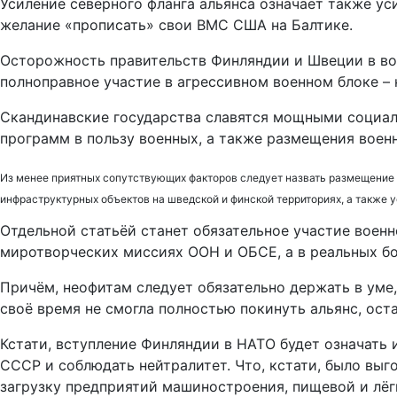
Усиление северного фланга альянса означает также ус
желание «прописать» свои ВМС США на Балтике.
Осторожность правительств Финляндии и Швеции в воп
полноправное участие в агрессивном военном блоке – 
Скандинавские государства славятся мощными социал
программ в пользу военных, а также размещения воен
Из менее приятных сопутствующих факторов следует назвать размещение р
инфраструктурных объектов на шведской и финской территориях, а также 
Отдельной статьёй станет обязательное участие воен
миротворческих миссиях ООН и ОБСЕ, а в реальных бо
Причём, неофитам следует обязательно держать в уме, 
своё время не смогла полностью покинуть альянс, ост
Кстати, вступление Финляндии в НАТО будет означать
СССР и соблюдать нейтралитет. Что, кстати, было выг
загрузку предприятий машиностроения, пищевой и лё