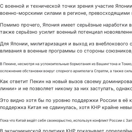
С военной и технической точки зрения участие Япони
военно-морскими силами в регионе, превосходящими п
Помимо прочего, Япония имеет серьёзные наработки в 
также серьёзно усилит военный потенциал новоявленн
Для Японии, милитаризация и выход из внеблокового 
вливания в военные программы со стороны союзников, 
В Пекине, несмотря на успокоительные бормотания из Вашингтона и Токи
осложнение обстановки вокруг спорного архипелага Спратли, а также сил
Как ответит Пекин на новый вызов своему доминирова
линии» и не позволяет никому за них заступать, однак
Это видно хотя бы по уровню поддержки России в её 
поддержка Китая не сдвинулась, хотя КНР крайне невы
Пока что Китай ведёт себя своекорыстно, используя конфликт России с З
В экономической политике КНР показывает определённы