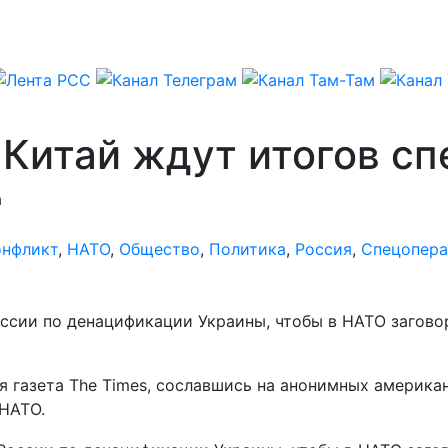
 Китай ждут итогов с
а
онфликт
,
НАТО
,
Общество
,
Политика
,
Россия
,
Спецопера
оссии по денацификации Украины, чтобы в НАТО загов
ая газета The Times, сославшись на анонимных америк
 НАТО.