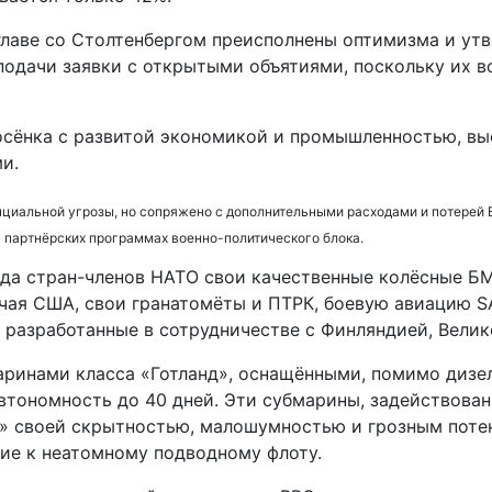
лаве со Столтенбергом преисполнены оптимизма и утв
подачи заявки с открытыми объятиями, поскольку их 
осёнка с развитой экономикой и промышленностью, выс
и.
циальной угрозы, но сопряжено с дополнительными расходами и потерей Б
в партнёрских программах военно-политического блока.
яда стран-членов НАТО свои качественные колёсные Б
ючая США, свои гранатомёты и ПТРК, боевую авиацию 
f, разработанные в сотрудничестве с Финляндией, Вели
ринами класса «Готланд», оснащёнными, помимо дизел
втономность до 40 дней. Эти субмарины, задействова
на» своей скрытностью, малошумностью и грозным пот
ие к неатомному подводному флоту.