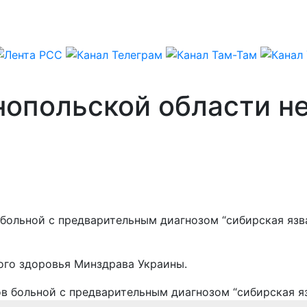
нопольской области н
ольной с предварительным диагнозом “сибирская язва”
ого здоровья Минздрава Украины.