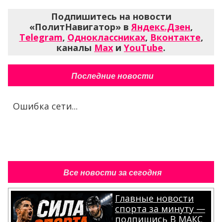
Подпишитесь на новости
«ПолитНавигатор» в
Яндекс.Дзен
,
Telegram
,
Одноклассниках
,
Вконтакте
,
каналы
Max
и
YouTube
.
Последние новости
Ошибка сети...
Все новости за сегодня
Главные новости
спорта за минуту —
подпишись В МАКС