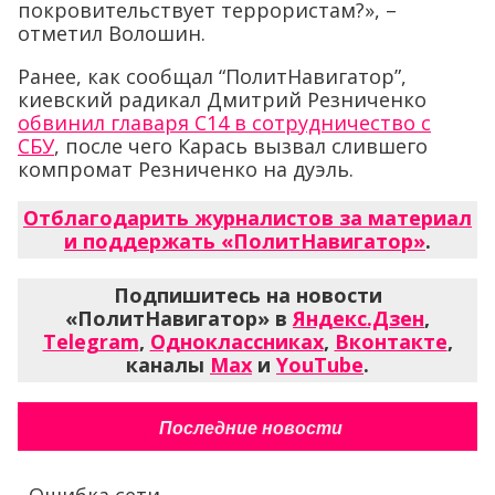
покровительствует террористам?», –
отметил Волошин.
Ранее, как сообщал “ПолитНавигатор”,
киевский радикал Дмитрий Резниченко
обвинил главаря С14 в сотрудничество с
СБУ
, после чего Карась вызвал слившего
компромат Резниченко на дуэль.
Отблагодарить журналистов за материал
и поддержать «ПолитНавигатор»
.
Подпишитесь на новости
«ПолитНавигатор» в
Яндекс.Дзен
,
Telegram
,
Одноклассниках
,
Вконтакте
,
каналы
Max
и
YouTube
.
Последние новости
Ошибка сети...