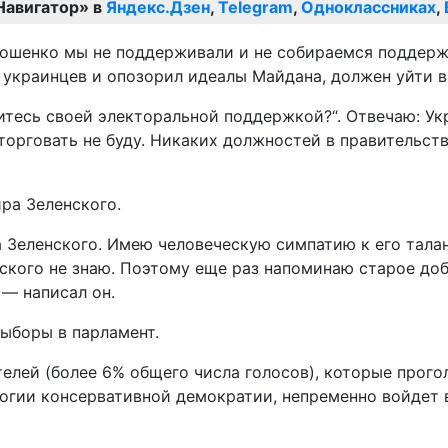
Навигатор» в
Яндекс.Дзен
,
Telegram
,
Одноклассниках
,
ошенко мы не поддерживали и не собираемся поддержи
украинцев и опозорил идеалы Майдана, должен уйти в 
итесь своей электоральной поддержкой?“. Отвечаю: У
орговать не буду. Никаких должностей в правительстве
ра Зеленского.
 Зеленского. Имею человеческую симпатию к его талан
ского не знаю. Поэтому еще раз напоминаю старое доб
 — написал он.
выборы в парламент.
телей (более 6% общего числа голосов), которые прог
логии консервативной демократии, непременно войдет