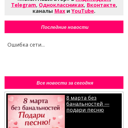
Telegram
,
Одноклассниках
,
Вконтакте
,
каналы
Max
и
YouTube
.
Последние новости
Ошибка сети...
Все новости за сегодня
8 марта без
банальностей —
подари песню
.