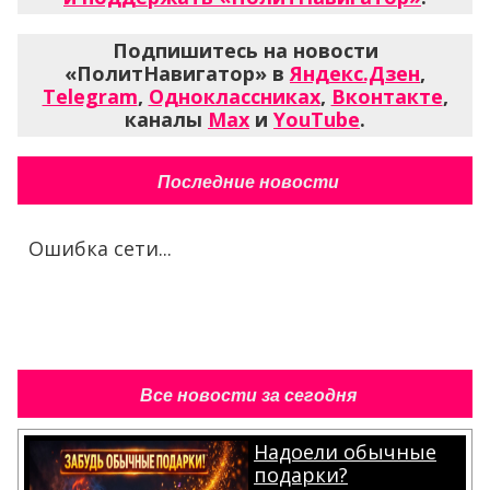
Подпишитесь на новости
«ПолитНавигатор» в
Яндекс.Дзен
,
Telegram
,
Одноклассниках
,
Вконтакте
,
каналы
Max
и
YouTube
.
Последние новости
Ошибка сети...
Все новости за сегодня
Надоели обычные
подарки?