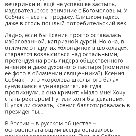
вечеринки и, ещё не успевшее застыть,
издевательское венчание с Богомоловым. У
Собчак – всё на продажу. Слишком гадко,
даже в столь пошлый потребительский век.
Ладно, если бы Ксения просто оставалась
избалованной, капризной дурой. Но она, в
отличие от других «блондинок в шоколаде»,
старается возвыситься над остальными,
претендуя на роль лидера общественного
мнения и даже духовного пастыря (помните
её фото в облачении священника?). Ксения
Собчак – это «королева школьного бала»,
сунувшаяся в университет, её туда
пропихнули, а она кричит: «Мало мне! Хочу
стать ректором! Ну, или хотя бы деканом».
Шутка ли сказать, Ксения баллотировалась в
президенты…
В России – в русском обществе –
основополагающим всегда оставалось
понятие справедливости. Путь же Собчак –