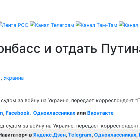
онбасс и отдать Путин
я
,
Украина
судом за войну на Украине, передает корреспондент “
am
,
Facebook
,
Одноклассниках
или
Вконтакте
Навигатор» в
Яндекс.Дзен
,
Telegram
,
Одноклассниках
,