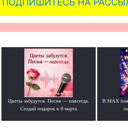
ПОДПИШИТЕСЬ НА РАССЫ
Цветы забудутся. Песня — навсегда.
В MAX появ
Создай подарок к 8 марта
п
.
Поп