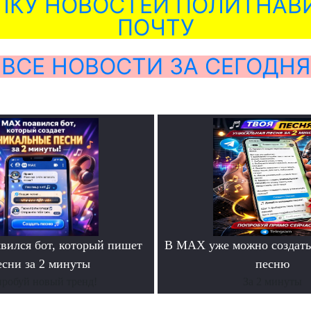
ЛКУ НОВОСТЕЙ ПОЛИТНАВИ
ПОЧТУ
ВСЕ НОВОСТИ ЗА СЕГОДНЯ
ился бот, который пишет
В MAX уже можно создать
есни за 2 минуты
песню
робуй новый тренд!
За 2 минуты