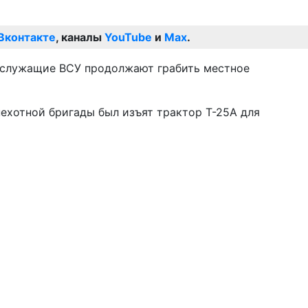
Вконтакте
, каналы
YouTube
и
Max
.
нослужащие ВСУ продолжают грабить местное
пехотной бригады был изъят трактор Т-25А для