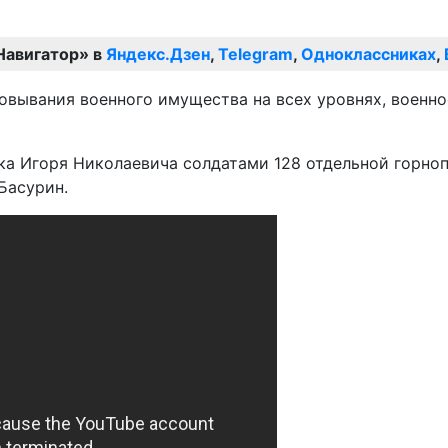
Навигатор» в
Яндекс.Дзен
,
Telegram
,
Одноклассниках
,
ровывания военного имущества на всех уровнях, воен
чука Игоря Николаевича солдатами 128 отдельной горно
Басурин.