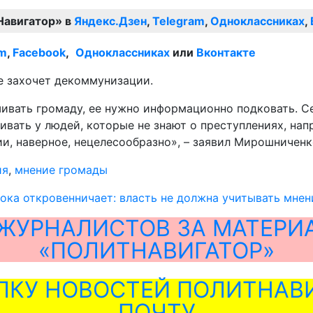
Навигатор» в
Яндекс.Дзен
,
Telegram
,
Одноклассниках
,
am
,
Facebook
,
Одноклассниках
или
Вконтакте
не захочет декоммунизации.
ивать громаду, ее нужно информационно подковать. Се
ать у людей, которые не знают о преступлениях, напр
, наверное, нецелесообразно», – заявил Мирошниченк
ия
,
мнение громады
ока откровенничает: власть не должна учитывать мнен
ЖУРНАЛИСТОВ ЗА МАТЕРИ
«ПОЛИТНАВИГАТОР»
ЛКУ НОВОСТЕЙ ПОЛИТНАВИ
ПОЧТУ