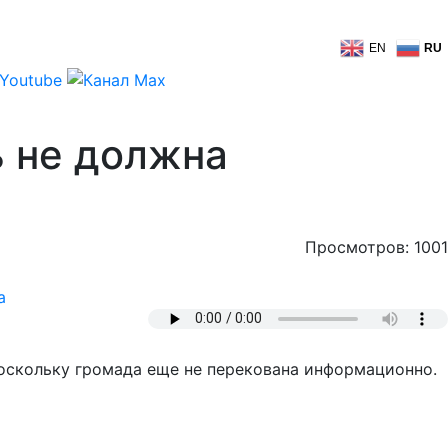
EN
RU
ь не должна
Просмотров: 1001
а
оскольку громада еще не перекована информационно.