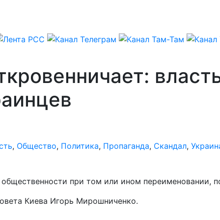
ткровенничает: власт
раинцев
сть
,
Общество
,
Политика
,
Пропаганда
,
Скандал
,
Украин
 общественности при том или ином переименовании, п
совета Киева Игорь Мирошниченко.