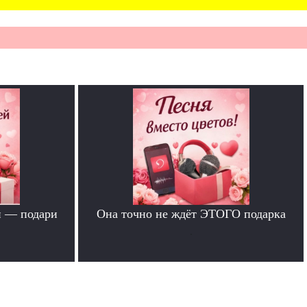
й — подари
Она точно не ждёт ЭТОГО подарка
.