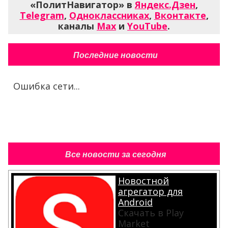
«ПолитНавигатор» в
Яндекс.Дзен
,
Telegram
,
Одноклассниках
,
Вконтакте
,
каналы
Max
и
YouTube
.
Последние новости
Ошибка сети...
Все новости за сегодня
Новостной
агрегатор для
Android
Скачать в Play
Market