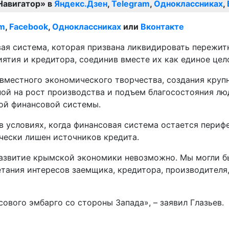
Навигатор» в
Яндекс.Дзен
,
Telegram
,
Одноклассниках
,
am
,
Facebook
,
Одноклассниках
или
Вконтакте
овая система, которая призвана ликвидировать пережи
ятия и кредитора, соединив вместе их как единое цело
вместного экономического творчества, создания круп
ой на рост производства и подъем благосостояния люд
кой финансовой системы.
в условиях, когда финансовая система остается периф
чески лишен источников кредита.
развитие крымской экономики невозможно. Мы могли б
тания интересов заемщика, кредитора, производителя,
сового эмбарго со стороны Запада», – заявил Глазьев.