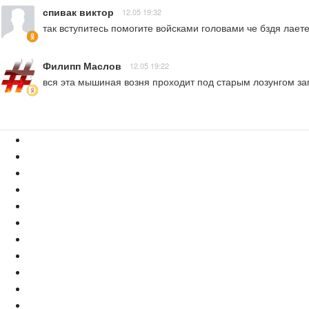
спивак виктор
12.05 19:32
так вступитесь помогите войсками головами че бздя лает
Филипп Маслов
12.05 19:22
вся эта мышиная возня проходит под старым лозунгом запа