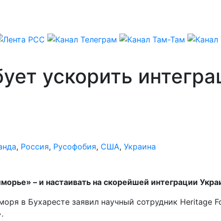
ует ускорить интегра
анда
,
Россия
,
Русофобия
,
США
,
Украина
иморье» – и настаивать на скорейшей интеграции Укра
моря в Бухаресте заявил научный сотрудник Heritage 
.