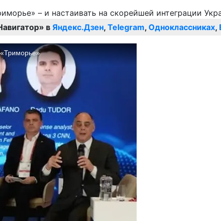
Навигатор» в
Яндекс.Дзен
,
Telegram
,
Одноклассниках
,