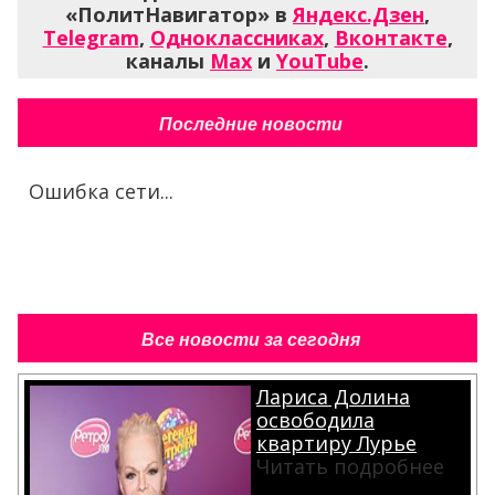
«ПолитНавигатор» в
Яндекс.Дзен
,
Telegram
,
Одноклассниках
,
Вконтакте
,
каналы
Max
и
YouTube
.
Последние новости
Ошибка сети...
Все новости за сегодня
Лариса Долина
освободила
квартиру Лурье
Читать подробнее