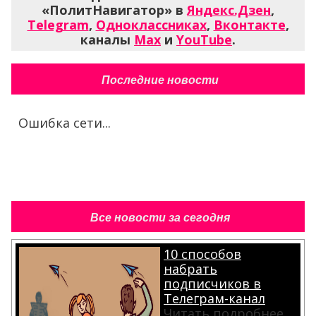
«ПолитНавигатор» в
Яндекс.Дзен
,
Telegram
,
Одноклассниках
,
Вконтакте
,
каналы
Max
и
YouTube
.
Последние новости
Ошибка сети...
Все новости за сегодня
10 способов
набрать
подписчиков в
Телеграм-канал
Читать подробнее