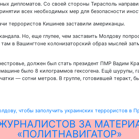
ных дипломатов. Со своей стороны Тирасполь направ
ринятии всех необходимых мер для безопасности инос
ачи террористов Кишинев заставили американцы.
кандала. Но, еще глупее, чем заставить Молдову попро
 там в Вашингтоне колонизаторский образ мыслей затм
нестровье, должен был стать президент ПМР Вадим Кра
 машине было 8 килограммов гексогена. Ещё шурупы, г
чатки — сотни метров. В группе, готовившей теракт, б
лдову, чтобы заполучить украинских террористов в П
ЖУРНАЛИСТОВ ЗА МАТЕРИ
«ПОЛИТНАВИГАТОР»