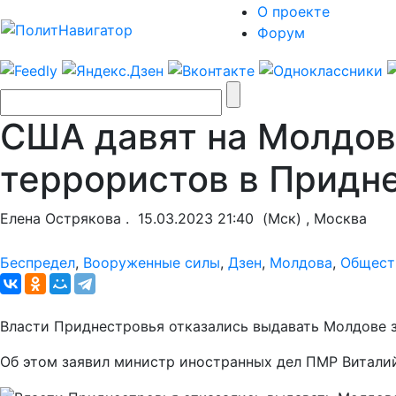
О проекте
Форум
США давят на Молдову
террористов в Придн
Елена Острякова .
15.03.2023 21:40
(Мск) , Москва
Беспредел
,
Вооруженные силы
,
Дзен
,
Молдова
,
Общест
Власти Приднестровья отказались выдавать Молдове з
Об этом заявил министр иностранных дел ПМР Витали