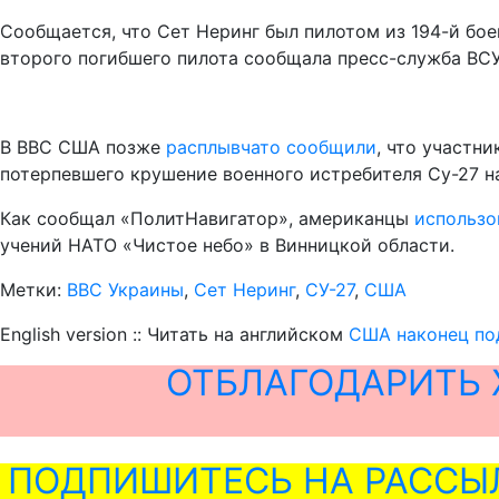
Сообщается, что Сет Неринг был пилотом из 194-й бо
второго погибшего пилота сообщала пресс-служба ВСУ,
В ВВС США позже
расплывчато сообщили
, что участн
потерпевшего крушение военного истребителя Су-27 н
Как сообщал «ПолитНавигатор», американцы
использо
учений НАТО «Чистое небо» в Винницкой области.
Метки:
ВВС Украины
,
Сет Неринг
,
СУ-27
,
США
English version :: Читать на английском
США наконец под
ОТБЛАГОДАРИТЬ 
ПОДПИШИТЕСЬ НА РАССЫ