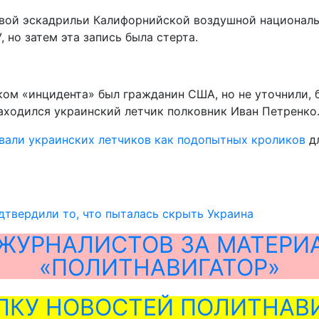
евой эскадрильи Калифорнийской воздушной националь
 но затем эта запись была стерта.
иком «инцидента» был гражданин США, но не уточнили, б
аходился украинский летчик полковник Иван Петренко
вали украинских летчиков как подопытных кроликов
дл
твердили то, что пыталась скрыть Украина
ЖУРНАЛИСТОВ ЗА МАТЕРИ
«ПОЛИТНАВИГАТОР»
ЛКУ НОВОСТЕЙ ПОЛИТНАВИ