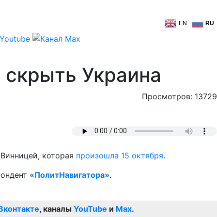
EN
RU
 скрыть Украина
Просмотров: 13729
 Винницей, которая
произошла 15 октября
.
пондент
«ПолитНавигатора»
.
Вконтакте
, каналы
YouTube
и
Max
.