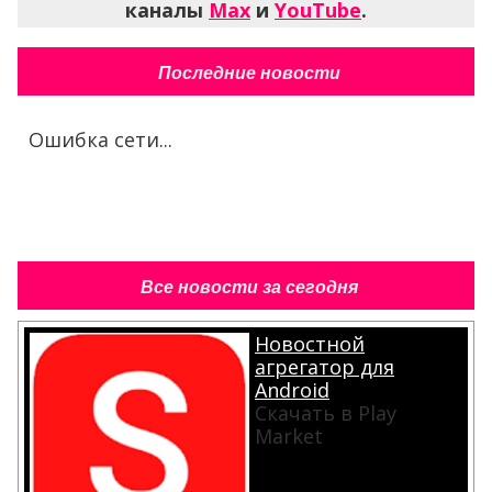
каналы
Max
и
YouTube
.
Последние новости
Ошибка сети...
Все новости за сегодня
Новостной
агрегатор для
Android
Скачать в Play
Market