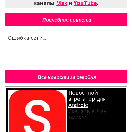
каналы
Max
и
YouTube
.
Последние новости
Ошибка сети...
Все новости за сегодня
Новостной
агрегатор для
Android
Скачать в Play
Market