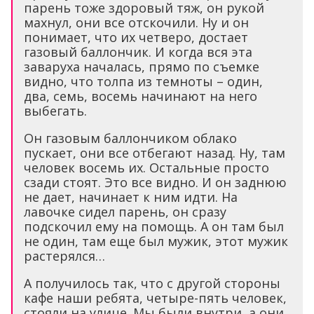
парень тоже здоровый тяж, он рукой
махнул, они все отскочили. Ну и он
понимает, что их четверо, достает
газовый баллончик. И когда вся эта
заваруха началась, прямо по съемке
видно, что толпа из темноты – один,
два, семь, восемь начинают на него
выбегать.
Он газовым баллончиком облако
пускает, они все отбегают назад. Ну, там
человек восемь их. Остальные просто
сзади стоят. Это все видно. И он заднюю
не дает, начинает к ним идти. На
лавочке сидел парень, он сразу
подскочил ему на помощь. А он там был
не один, там еще был мужик, этот мужик
растерялся…
А получилось так, что с другой стороны
кафе наши ребята, четыре-пять человек,
стояли на улице. Мы были внутри, а они