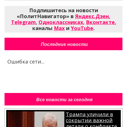
Подпишитесь на новости
«ПолитНавигатор» в
Яндекс.Дзен
,
Telegram
,
Одноклассниках
,
Вконтакте
,
каналы
Max
и
YouTube
.
Последние новости
Ошибка сети...
Все новости за сегодня
Трампа уличили в
сокрытии важной
детали о конфликте