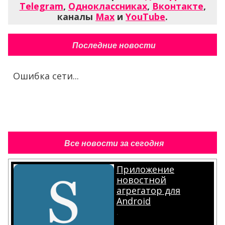
Telegram
,
Одноклассниках
,
Вконтакте
,
каналы
Max
и
YouTube
.
Последние новости
Ошибка сети...
Все новости за сегодня
Приложение
новостной
агрегатор для
Android
.