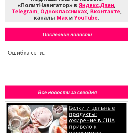
«ПолитНавигатор» в
Яндекс.Дзен
,
Telegram
,
Одноклассниках
,
Вконтакте
,
каналы
Max
и
YouTube
.
Последние новости
Ошибка сети...
Все новости за сегодня
Белки и цельные
продукты:
ожирение в США
привело к
пересмотру