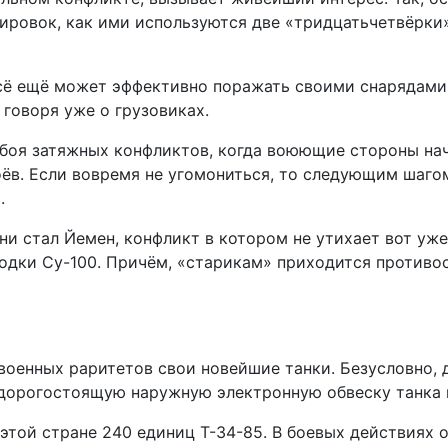
ровок, как ими используются две «тридцатьчетвёрки»
 всё ещё может эффективно поражать своими снарядами
говоря уже о грузовиках.
е боя затяжных конфликтов, когда воюющие стороны н
оёв. Если вовремя не угомониться, то следующим шаго
.
 стал Йемен, конфликт в котором не утихает вот уже 1
одки Су-100. Причём, «старикам» приходится противос
 военных раритетов свои новейшие танки. Безусловно,
о дорогостоящую наружную электронную обвеску танка 
 этой стране 240 единиц Т-34-85. В боевых действиях 