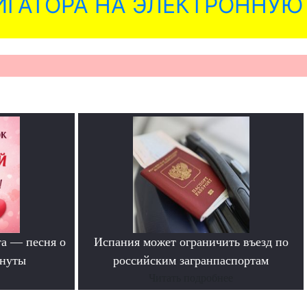
ГАТОРА НА ЭЛЕКТРОННУЮ
та — песня о
Испания может ограничить въезд по
инуты
российским загранпаспортам
Читать подробнее