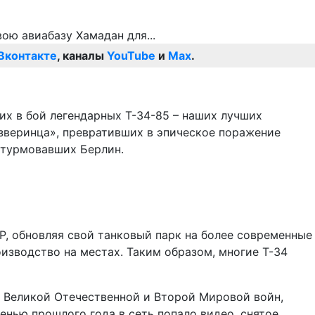
Вконтакте
, каналы
YouTube
и
Max
.
их в бой легендарных Т-34-85 – наших лучших
«зверинца», превративших в эпическое поражение
штурмовавших Берлин.
Р, обновляя свой танковый парк на более современные
изводство на местах. Таким образом, многие Т-34
ия Великой Отечественной и Второй Мировой войн,
енью прошлого года в сеть попало видео, снятое