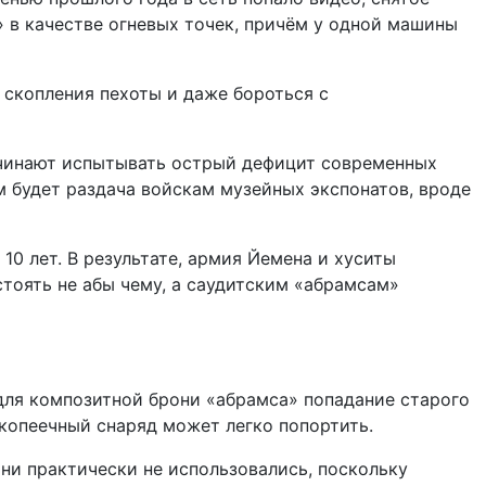
 в качестве огневых точек, причём у одной машины
 скопления пехоты и даже бороться с
ачинают испытывать острый дефицит современных
м будет раздача войскам музейных экспонатов, вроде
0 лет. В результате, армия Йемена и хуситы
тоять не абы чему, а саудитским «абрамсам»
 для композитной брони «абрамса» попадание старого
копеечный снаряд может легко попортить.
они практически не использовались, поскольку