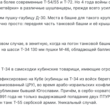
а более современные Т-54/55 и Т-72. Но 4 года войн
етвёрки» в различные шушпанцеры, прежде всего усил
м пушку-гаубицу Д-30. Места в башне для такого круп
но просто: передняя часть танковой башни и её крыша 
вом случае, в зенитную, когда на погон танковой баш
а на шасси Т-34 130 мм пушки М-46, обладающей балли
 Т-34 в самоходки кубинские товарищи, имеющие огро
фиксировано на Кубе (кубинцы на Т-34 из войск берег
анизованный ЦРУ), во время арабо-израильских конфлик
убликами бывшей Югославии. Причём, в сербо-хорватс
ю 1991 года не только выдержавший попадание двух ПТ
н танк Т-55 сербской армии. Уникальный случай.