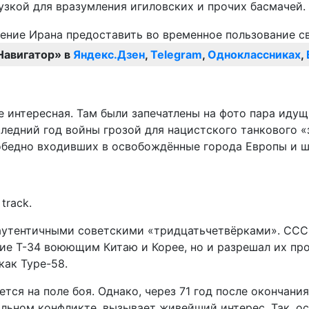
узкой для вразумления игиловских и прочих басмачей.
Навигатор» в
Яндекс.Дзен
,
Telegram
,
Одноклассниках
,
е интересная. Там были запечатлены на фото пара идущ
следний год войны грозой для нацистского танкового 
обедно входивших в освобождённые города Европы и 
track.
 аутентичными советскими «тридцатьчетвёрками». ССС
ие Т-34 воюющим Китаю и Корее, но и разрешал их про
как Type-58.
ется на поле боя. Однако, через 71 год после окончан
льном конфликте, вызывает живейший интерес. Так, ос