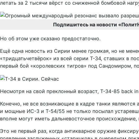
летать за 2 тысячи вёрст со сниженной бомбовой нагр
Подпишитесь на новости «Полит
Но об этом уже сказано предостаточно.
Ещё одна новость из Сирии менее громкая, но не мене
«тридцатьчетвёрок» из всей серии Т-34, ставших в по
первый бой «королевских тигров» под Сандомиром, п
Несмотря на свой преклонный возраст, Т-34-85 back in 
Конечно, не все возникающие в кадре танки являются
и мощные ИС-3 и Т-54/55 не только посылал устаревш
вполне могут иметь дальневосточное происхождение, 
Это не первый раз, когда антикварное оружие фиксиру
появление заслуженных «старичков» в очередном лока