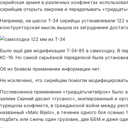
сирийская армия в различных конфликтах использовал
сирийцев открыть закрома и переделывать «тридцатьч
Например, на шасси Т-34 сирийцы устанавливали 122 м
конструкторская мысль вышла из затруднения достаточ
Было ещё две модификации Т-34-85 в самоходку. В пер
КС-19. Но самой серьёзной переделкой была установк
Об их боевом применении информации нет.
Не исключено, что сирийцам помогли модифицировать
Послевоенное применение «тридцатьчетвёрок» было за
заливе Свиней десант «гусанос», экипированный и орг
турецком конфликте, в гражданской войне между респ
названный «Malo Bijelo», в течение одного боя осень
подбить или сжечь один грузовик, две ББМ и даже оди