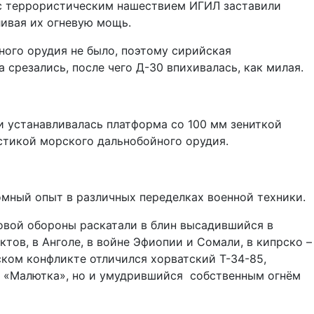
ы с террористическим нашествием ИГИЛ заставили
ивая их огневую мощь.
ного орудия не было, поэтому сирийская
срезались, после чего Д-30 впихивалась, как милая.
ни устанавливалась платформа со 100 мм зениткой
стикой морского дальнобойного орудия.
мный опыт в различных переделках военной техники.
овой обороны раскатали в блин высадившийся в
тов, в Анголе, в войне Эфиопии и Сомали, в кипрско –
ком конфликте отличился хорватский Т-34-85,
УР «Малютка», но и умудрившийся собственным огнём