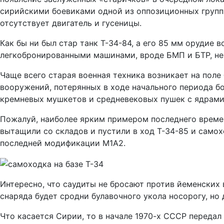
сирийскими боевиками одной из оппозиционных группи
отсутствует двигатель и гусеницы.
Как бы ни был стар танк Т-34-84, а его 85 мм орудие
легкобронированными машинами, вроде БМП и БТР, не 
Чаще всего старая военная техника возникает на пол
вооружений, потерянных в ходе начального периода б
кремневых мушкетов и средневековых пушек с ядрами
Пожалуй, наиболее ярким примером последнего времени
вытащили со складов и пустили в ход Т-34-85 и самох
последней модификации М1А2.
Интересно, что саудиты не бросают против йеменских
снаряда будет сродни булавочного укола носорогу, н
Что касается Сирии, то в начале 1970-х СССР передал