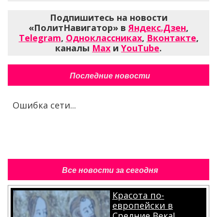
Подпишитесь на новости
«ПолитНавигатор» в
Яндекс.Дзен
,
Telegram
,
Одноклассниках
,
Вконтакте
,
каналы
Max
и
YouTube
.
Последние новости
Ошибка сети...
Все новости за сегодня
Красота по-
европейски в
Средние Века!