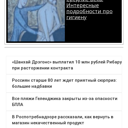
Интересные
подробности про
гигиену
.