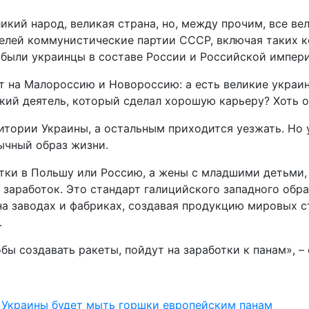
икий народ, великая страна, но, между прочим, все ве
телей коммунистические партии СССР, включая таких 
 были украинцы в составе России и Российской импери
ет на Малороссию и Новороссию: а есть великие украи
кий деятель, который сделал хорошую карьеру? Хоть о
ритории Украины, а остальным приходится уезжать. Но у
вычный образ жизни.
отки в Польшу или Россию, а жены с младшими детьми,
 заработок. Это стандарт галицийского западного образ
 на заводах и фабриках, создавая продукцию мировых с
.
ы создавать ракеты, пойдут на заработки к панам», – 
 Украины будет мыть горшки европейским панам