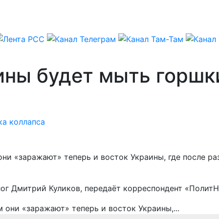
аины будет мыть горш
а коллапса
 они «заражают» теперь и восток Украины, где после р
лог Дмитрий Куликов, передаёт корреспондент «ПолитН