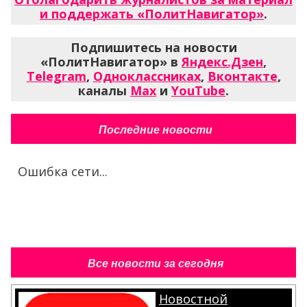
и поддержать «ПолитНавигатор»
.
Подпишитесь на новости
«ПолитНавигатор» в
Яндекс.Дзен
,
Telegram
,
Одноклассниках
,
Вконтакте
,
каналы
Max
и
YouTube
.
Последние новости
Ошибка сети...
Все новости за сегодня
Новостной