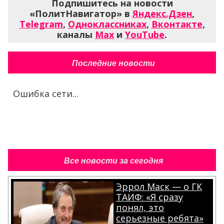
Подпишитесь на новости
«ПолитНавигатор» в
Яндекс.Дзен
,
Telegram
,
Одноклассниках
,
Вконтакте
,
каналы
Max
и
YouTube
.
Последние новости
Ошибка сети...
Все новости за сегодня
Эррол Маск — о ГК
ТАИФ: «Я сразу
понял, это
серьезные ребята»