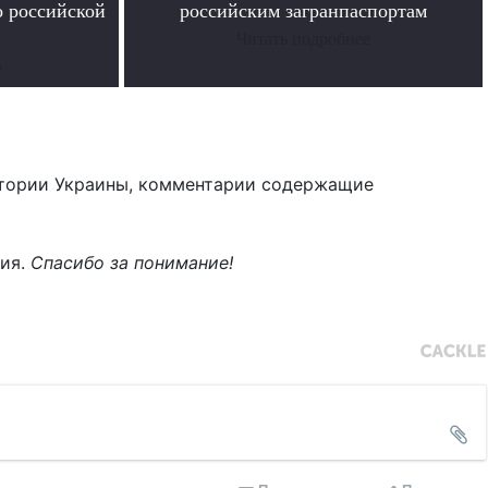
о российской
российским загранпаспортам
Читать подробнее
е
тории Украины, комментарии содержащие
ния.
Спасибо за понимание!