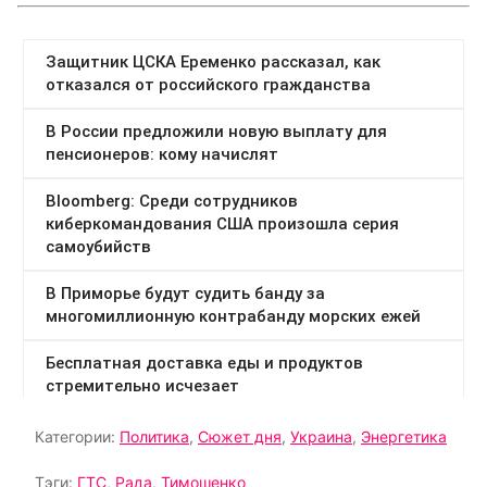
Категории:
Политика
,
Сюжет дня
,
Украина
,
Энергетика
Тэги:
ГТС
,
Рада
,
Тимошенко