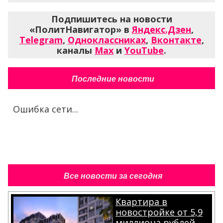
Подпишитесь на новости
«ПолитНавигатор» в
Яндекс.Дзен
,
Telegram
,
Одноклассниках
,
Вконтакте
,
каналы
Max
и
YouTube
.
Последние новости
Ошибка сети...
Все новости за сегодня
Квартира в
новостройке от 5,9
миллиона рублей —