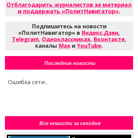
Отблагодарить журналистов за материал
и поддержать «ПолитНавигатор»
.
Подпишитесь на новости
«ПолитНавигатор» в
Яндекс.Дзен
,
Telegram
,
Одноклассниках
,
Вконтакте
,
каналы
Max
и
YouTube
.
Последние новости
Ошибка сети...
Все новости за сегодня