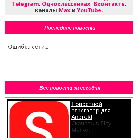
Telegram
,
Одноклассниках
,
Вконтакте
,
каналы
Max
и
YouTube
.
Последние новости
Ошибка сети...
Все новости за сегодня
Новостной
агрегатор для
Android
Скачать в Play
Market