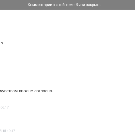
Комментарии к этой теме были закрыты
 ?
 чувством вполне согласна.
 06:17
5.15 10:47