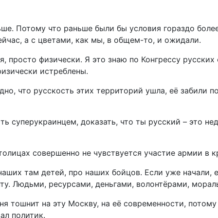
ше. Потому что раньше были бы условия гораздо более
час, а с цветами, как мы, в общем-то, и ожидали.
, просто физически. Я это знаю по Конгрессу русских 
физически истреблены.
идно, что русскость этих территорий ушла, её забили 
ть суперукраинцем, доказать, что ты русский – это не
столицах совершенно не чувствуется участие армии в 
наших там детей, про наших бойцов. Если уже начали, е
нту. Людьми, ресурсами, деньгами, волонтёрами, мора
еня тошнит на эту Москву, на её современности, потом
ал политик.