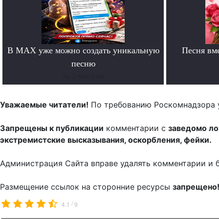
В MAX уже можно создать уникальную
Песня вм
песню
За 2 минуты
Уважаемые читатели!
По требованию Роскомнадзора 
Запрещены к публикации
комментарии с
заведомо л
экстремистские высказывания, оскорбления, фейки.
Администрация Сайта вправе удалять комментарии и 
Размещение ссылок на сторонние ресурсы
запрещено
/
4.1
9