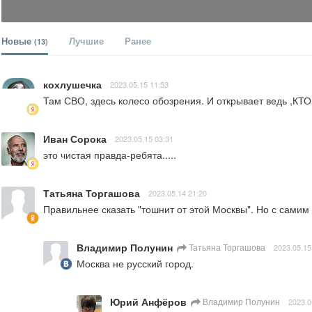
Новые
Лучшие
Ранее
(13)
кохлушечка
2023.05.15 11:53
Там СВО, здесь колесо обозрения. И открывает ведь ,КТО
Иван Сорока
2023.05.15 03:31
это чистая правда-ребята.....
Татьяна Торгашова
2023.05.14 21:20
Правильнее сказать "тошнит от этой Москвы". Но с самим
Владимир Полунин
Татьяна Торгашова
2023.05.15
Москва не русский город.
Юрий Анфёров
Владимир Полунин
2023.0