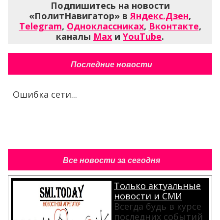
Подпишитесь на новости
«ПолитНавигатор» в
Яндекс.Дзен
,
Telegram
,
Одноклассниках
,
Вконтакте
,
каналы
Max
и
YouTube
.
Последние новости
Ошибка сети...
Все новости за сегодня
Только актуальные
новости и СМИ
Всегда будь в курсе
последних событий