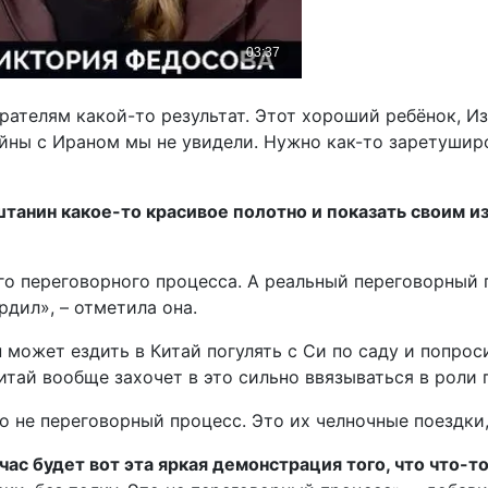
ателям какой-то результат. Этот хороший ребёнок, Из
йны с Ираном мы не увидели. Нужно как-то заретуширов
штанин какое-то красивое полотно и показать своим 
ого переговорного процесса. А реальный переговорный 
рдил», – отметила она.
п может ездить в Китай погулять с Си по саду и попрос
итай вообще захочет в это сильно ввязываться в роли 
 не переговорный процесс. Это их челночные поездки, 
час будет вот эта яркая демонстрация того, что что-т