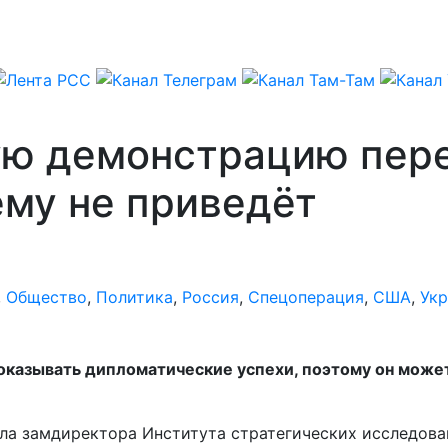
ую демонстрацию пер
ему не приведёт
,
Общество
,
Политика
,
Россия
,
Спецоперация
,
США
,
Укр
казывать дипломатические успехи, поэтому он может
ла замдиректора Института стратегических исследова