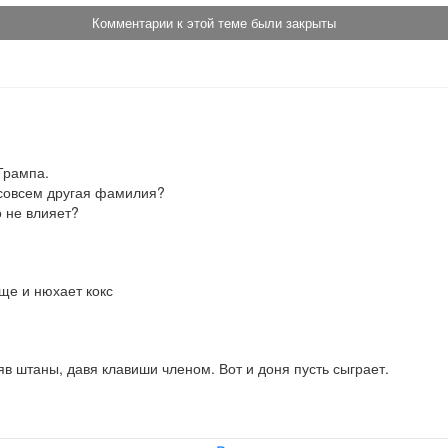
Комментарии к этой теме были закрыты
рампа. 

 совсем другая фамилия?

о не влияет?
еще и нюхает кокс
яв штаны, давя клавиши членом. Вот и доня пусть сыграет.