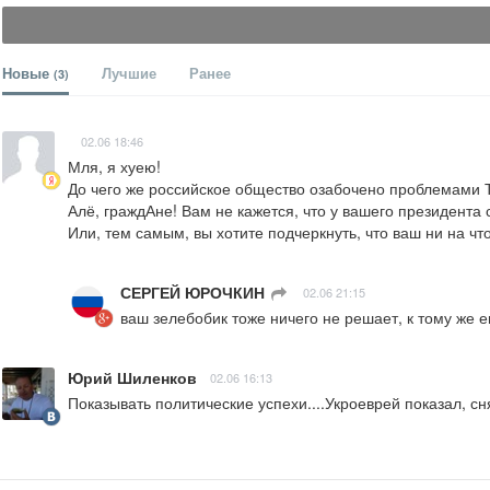
Новые
Лучшие
Ранее
(3)
02.06 18:46
Мля, я хуею!

До чего же российское общество озабочено проблемами Т
Алё, граждАне! Вам не кажется, что у вашего президента
Или, тем самым, вы хотите подчеркнуть, что ваш ни на чт
СЕРГЕЙ ЮРОЧКИН
ㅤ
02.06 21:15
ваш зелебобик тоже ничего не решает, к тому же 
Юрий Шиленков
02.06 16:13
Показывать политические успехи....Укроеврей показал, сн