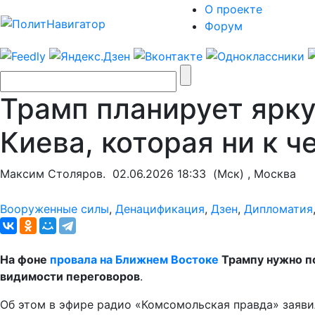
О проекте
Форум
Трамп планирует ярк
Киева, которая ни к ч
Максим Столяров.
02.06.2026 18:33
(Мск) , Москва
Вооруженные силы
,
Денацификация
,
Дзен
,
Дипломатия
На фоне
провала на Ближнем Востоке
Трампу нужно по
видимости переговоров
.
Об этом в эфире радио «Комсомольская правда» заяви