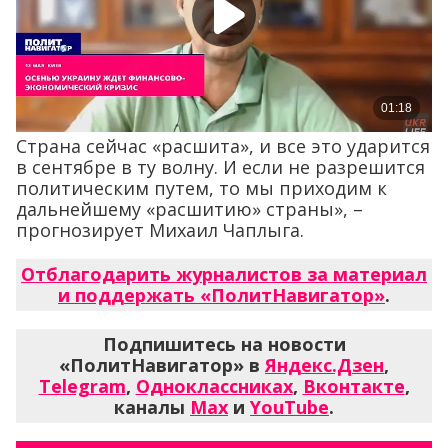
Страна сейчас «расшита», и все это ударится
в сентябре в ту волну. И если не разрешится
политическим путем, то мы приходим к
дальнейшему «расшитию» страны», –
прогнозирует Михаил Чаплыга.
Отблагодарить журналистов за материал
и поддержать «ПолитНавигатор»
.
Подпишитесь на новости
«ПолитНавигатор» в
Яндекс.Дзен
,
Telegram
,
Одноклассниках
,
Вконтакте
,
каналы
Max
и
YouTube
.