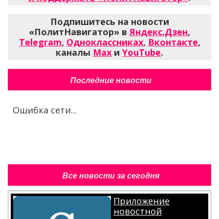
Подпишитесь на новости
«ПолитНавигатор» в
Яндекс.Дзен
,
Telegram
,
Одноклассниках
,
Вконтакте
,
каналы
Max
и
YouTube
.
Последние новости
Ошибка сети...
Все новости за сегодня
Приложение
новостной