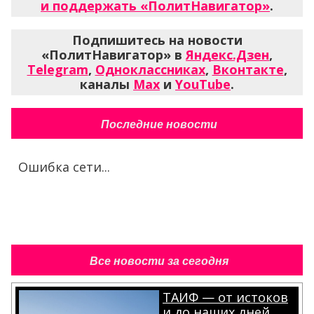
и поддержать «ПолитНавигатор»
.
Подпишитесь на новости
«ПолитНавигатор» в
Яндекс.Дзен
,
Telegram
,
Одноклассниках
,
Вконтакте
,
каналы
Max
и
YouTube
.
Последние новости
Ошибка сети...
Все новости за сегодня
ТАИФ — от истоков
и до наших дней