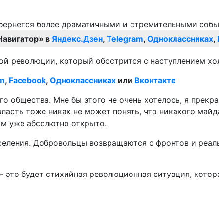
Навигатор» в
Яндекс.Дзен
,
Telegram
,
Одноклассниках
,
ной революции, который обострится с наступлением хо
am
,
Facebook
,
Одноклассниках
или
Вконтакте
ого общества. Мне бы этого не очень хотелось, я прек
власть тоже никак не может понять, что никакого майда
им уже абсолютно открыто.
ления. Добровольцы возвращаются с фронтов и реально
е – это будет стихийная революционная ситуация, кото