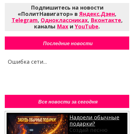
Подпишитесь на новости
«ПолитНавигатор» в
Яндекс.Дзен
,
Telegram
,
Одноклассниках
,
Вконтакте
,
каналы
Max
и
YouTube
.
Последние новости
Ошибка сети...
Все новости за сегодня
Надоели обычные
подарки?
Создай песню